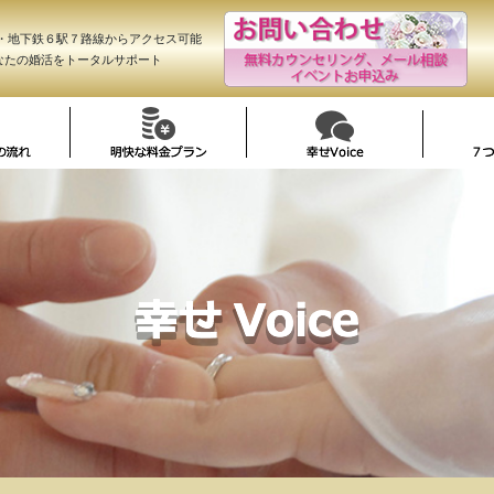
R・地下鉄６駅７路線からアクセス可能
なたの婚活をトータルサポート