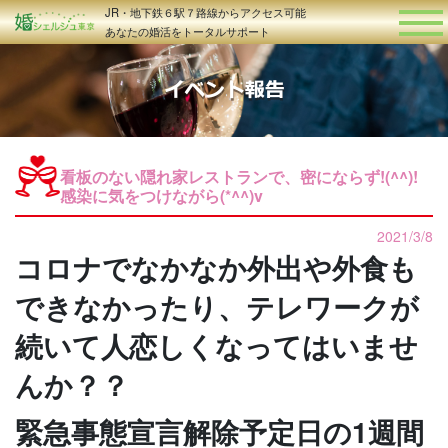
JR・地下鉄６駅７路線からアクセス可能
あなたの婚活をトータルサポート
看板のない隠れ家レストランで、密にならず!(^^)!
感染に気をつけながら(*^^)v
2021/3/8
コロナでなかなか外出や外食も
できなかったり、テレワークが
続いて人恋しくなってはいませ
んか？？
緊急事態宣言解除予定日の1週間