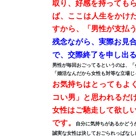
取り、好感を持っても
ば、ここは人生をかけた
すから、「男性が支払
残念ながら、実際お見
で、交際終了を申し出
男性が毎回おごってるというのは、「
「婚活なんだから女性も対等な立場じ
お気持ちはとってもよ
コい男」と思われるだ
女性はご馳走して欲し
です。
自分に気持ちがあるかどう
誠実な女性は決しておごられっぱなし