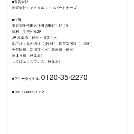
■運営会社
株式会社キャピタルウィンパートナーズ
■住所
東京都千代田区神田須田町1-19-10
梅村・明照ビル3F
JR:秋葉原・神田・御茶ノ水
地下鉄：丸の内線（淡路町）都営新宿線（小川町）
千代田線（新御茶ノ水）銀座線（神田）
日比谷線（秋葉原）
つくばエクスプレス（秋葉原）
0120-35-2270
■フリーダイヤル:
■Tel: 03-6809-1012