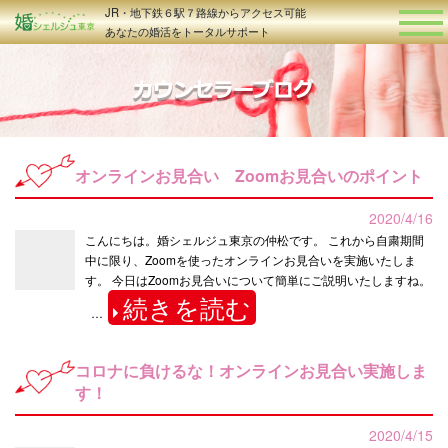
JR・地下鉄６駅７路線からアクセス可能
あなたの婚活をトータルサポート
オンラインお見合い Zoomお見合いのポイント
2020/4/16
こんにちは。婚シェルジュ東京の仲松です。 これから自粛期間
中に限り、Zoomを使ったオンラインお見合いを実施いたしま
す。 今日はZoomお見合いについて簡単にご説明いたしますね。
続きを読む
…
コロナに負けるな！オンラインお見合い実施しま
す！
2020/4/15