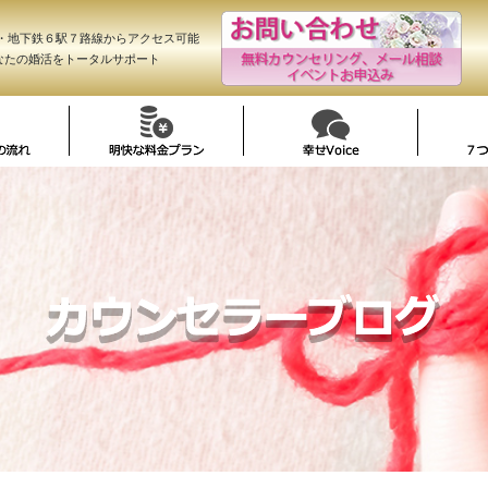
R・地下鉄６駅７路線からアクセス可能
なたの婚活をトータルサポート